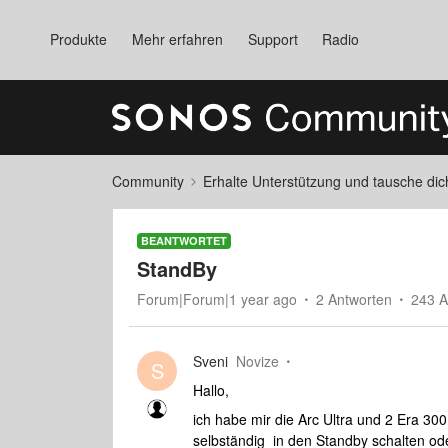
Produkte
Mehr erfahren
Support
Radio
Community
Erhalte Unterstützung und tausche di
BEANTWORTET
StandBy
Forum|Forum|1 year ago
2 Antworten
243 A
Sveni
Novize
S
Hallo,
ich habe mir die Arc Ultra und 2 Era 30
selbständig in den Standby schalten od