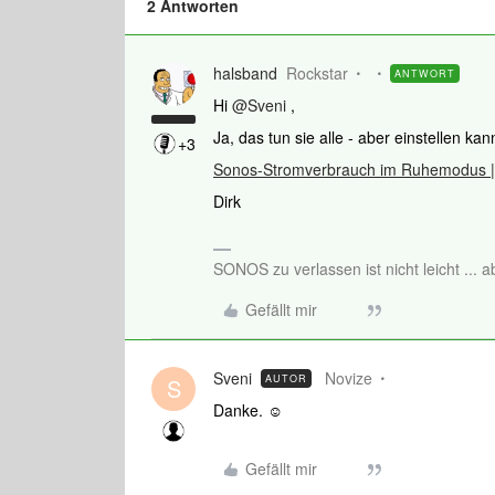
2 Antworten
halsband
Rockstar
ANTWORT
Hi
@Sveni
,
Ja, das tun sie alle - aber einstellen ka
+3
Sonos-Stromverbrauch im Ruhemodus 
Dirk
SONOS zu verlassen ist nicht leicht ... 
Gefällt mir
Sveni
Novize
AUTOR
S
Danke. ☺️
Gefällt mir