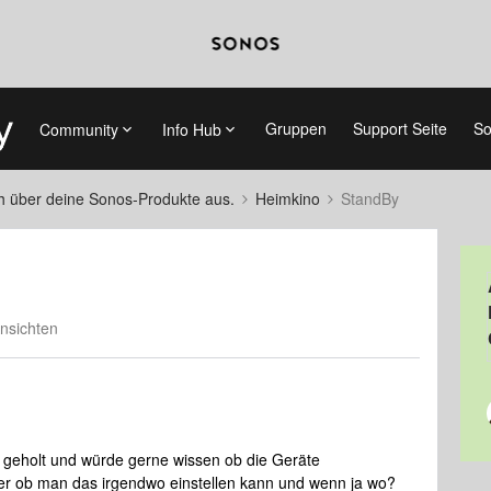
Gruppen
Support Seite
So
Community
Info Hub
ch über deine Sonos-Produkte aus.
Heimkino
StandBy
nsichten
0 geholt und würde gerne wissen ob die Geräte
er ob man das irgendwo einstellen kann und wenn ja wo?