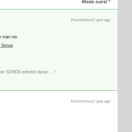
Älteste zuerst
Forum|Forum|1 year ago
nn man nix.
| Sonos
aber SONOS arbeitet daran ... !
Forum|Forum|1 year ago