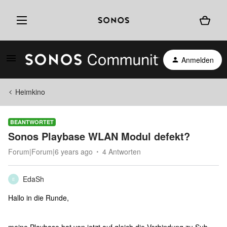
Anmelden
Heimkino
BEANTWORTET
Sonos Playbase WLAN Modul defekt?
Forum|Forum|6 years ago
4 Antworten
EdaSh
E
Hallo in die Runde,