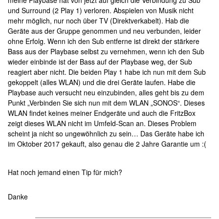
meine Playbase hat von jetzt auf gleich die Verbindung zu Sub
und Surround (2 Play 1) verloren. Abspielen von Musik nicht
mehr möglich, nur noch über TV (Direktverkabelt). Hab die
Geräte aus der Gruppe genommen und neu verbunden, leider
ohne Erfolg. Wenn ich den Sub entferne ist direkt der stärkere
Bass aus der Playbase selbst zu vernehmen, wenn ich den Sub
wieder einbinde ist der Bass auf der Playbase weg, der Sub
reagiert aber nicht. Die beiden Play 1 habe ich nun mit dem Sub
gekoppelt (alles WLAN) und die drei Geräte laufen. Habe die
Playbase auch versucht neu einzubinden, alles geht bis zu dem
Punkt „Verbinden Sie sich nun mit dem WLAN „SONOS“. Dieses
WLAN findet keines meiner Endgeräte und auch die FritzBox
zeigt dieses WLAN nicht im Umfeld-Scan an. Dieses Problem
scheint ja nicht so ungewöhnlich zu sein… Das Geräte habe ich
im Oktober 2017 gekauft, also genau die 2 Jahre Garantie um :(
Hat noch jemand einen Tip für mich?
Danke