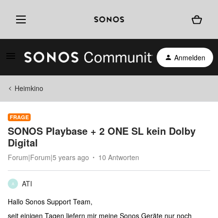
Anmelden
Heimkino
FRAGE
SONOS Playbase + 2 ONE SL kein Dolby
Digital
Forum|Forum|5 years ago
10 Antworten
ATI
A
Hallo Sonos Support Team,
seit einigen Tagen liefern mir meine Sonos Geräte nur noch