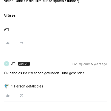
Vielen Dank für die Hilfe zur so späten Stunde :)
Grüsse,
ATI
ATI
Forum|Forum|5 years ago
AUTOR
A
Ok habe es intuitiv schon gefunden.. und gesendet..
1 Person gefällt dies