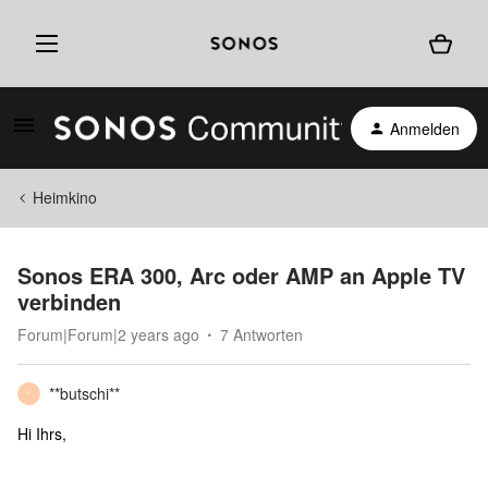
Anmelden
Heimkino
Sonos ERA 300, Arc oder AMP an Apple TV
verbinden
Forum|Forum|2 years ago
7 Antworten
**butschi**
*
Hi Ihrs,