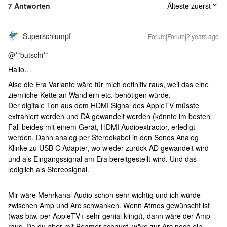
7 Antworten
Älteste zuerst
Superschlumpf
Forum|Forum|2 years ago
@**butschi**
Hallo…
Also die Era Variante wäre für mich definitiv raus, weil das eine
ziemliche Kette an Wandlern etc. benötigen würde.
Der digitale Ton aus dem HDMI Signal des AppleTV müsste
extrahiert werden und DA gewandelt werden (könnte im besten
Fall beides mit einem Gerät, HDMI Audioextractor, erledigt
werden. Dann analog per Stereokabel in den Sonos Analog
Klinke zu USB C Adapter, wo wieder zurück AD gewandelt wird
und als Eingangssignal am Era bereitgestellt wird. Und das
lediglich als Stereosignal.
Mir wäre Mehrkanal Audio schon sehr wichtig und ich würde
zwischen Amp und Arc schwanken. Wenn Atmos gewünscht ist
(was btw. per AppleTV+ sehr genial klingt), dann wäre der Amp
raus. Da du aber mit Beamer schaust, wäre zur Arc noch ein