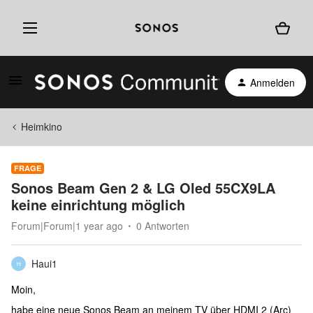
Anmelden
Heimkino
FRAGE
Sonos Beam Gen 2 & LG Oled 55CX9LA
keine einrichtung möglich
Forum|Forum|1 year ago
0 Antworten
Haui1
H
Moin,
habe eine neue Sonos Beam an meinem TV über HDMI 2 (Arc)