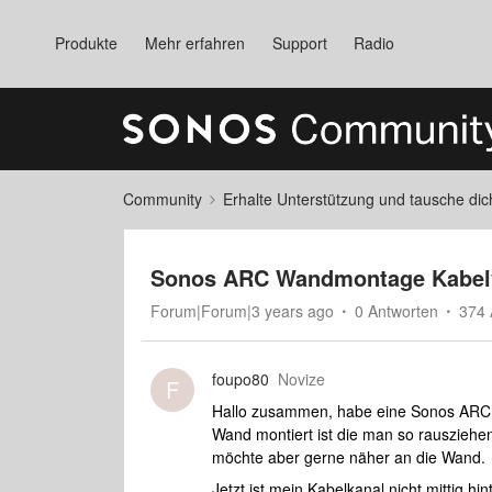
Produkte
Mehr erfahren
Support
Radio
Community
Erhalte Unterstützung und tausche di
Sonos ARC Wandmontage Kabel
Forum|Forum|3 years ago
0 Antworten
374 
foupo80
Novize
F
Hallo zusammen, habe eine Sonos ARC 
Wand montiert ist die man so rausziehe
möchte aber gerne näher an die Wand.
Jetzt ist mein Kabelkanal nicht mittig 