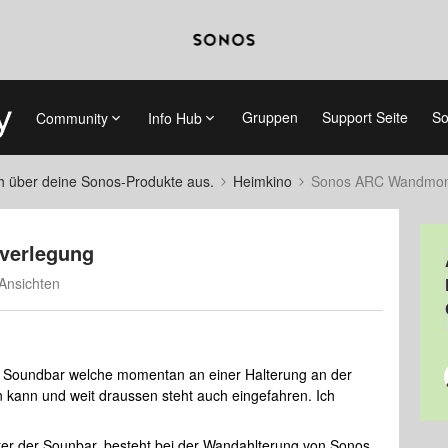
Gruppen
Support Seite
So
Community
Info Hub
ch über deine Sonos-Produkte aus.
Heimkino
Sonos ARC Wandmont
verlegung
Ansichten
Soundbar welche momentan an einer Halterung an der
n kann und weit draussen steht auch eingefahren. Ich
hinter der Sounbar, besteht bei der Wandahlterung von Sonos