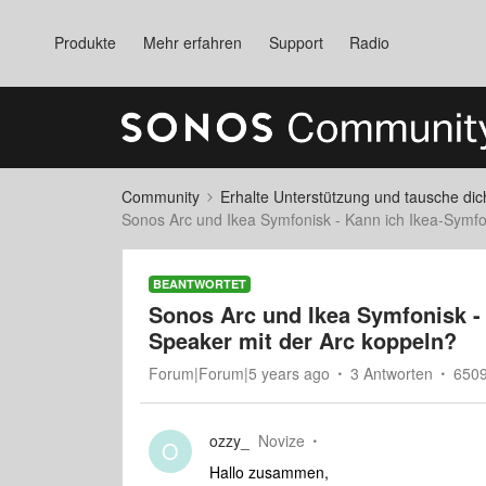
Produkte
Mehr erfahren
Support
Radio
Community
Erhalte Unterstützung und tausche di
Sonos Arc und Ikea Symfonisk - Kann ich Ikea-Symfo
BEANTWORTET
Sonos Arc und Ikea Symfonisk - 
Speaker mit der Arc koppeln?
Forum|Forum|5 years ago
3 Antworten
6509
ozzy_
Novize
O
Hallo zusammen,