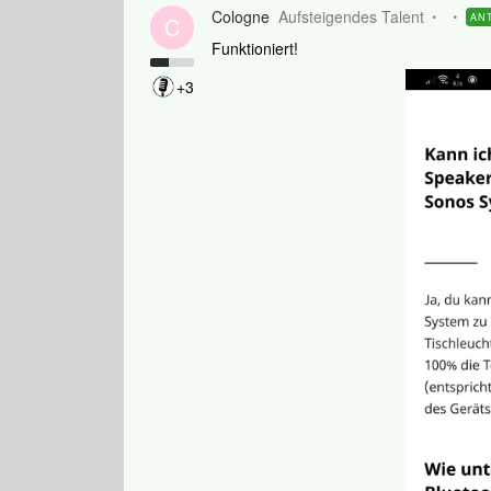
Cologne
Aufsteigendes Talent
AN
C
Funktioniert!
+3