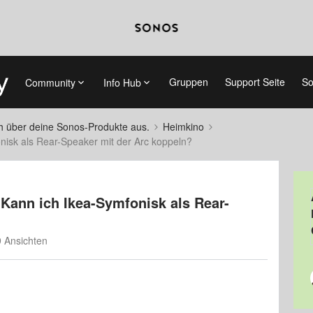
Gruppen
Support Seite
So
Community
Info Hub
ch über deine Sonos-Produkte aus.
Heimkino
nisk als Rear-Speaker mit der Arc koppeln?
Kann ich Ikea-Symfonisk als Rear-
 Ansichten