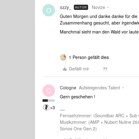
ozzy_
Novize
AUTOR
O
Guten Morgen und danke danke für die 
Zusammenhang gesucht, aber irgendwie n
Manchmal sieht man den Wald vor lauter
1 Person gefällt dies
Gefällt mir
Cologne
Aufsteigendes Talent
C
Gern geschehen !
+3
Fernsehzimmer: (Soundbar ARC + Sub
Musikzimmer: (AMP + Nubert Nuline 26
Sonos One Gen.2)