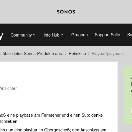
Gruppen
Support Seite
So
Community
Info Hub
ch über deine Sonos-Produkte aus.
Heimkino
Playbar/playbase
Ansichten
oß eine playbase am Fernseher und einen Sub; denke
schließen.
ch nun eine playbar im Obergeschoß; den Anschluss am