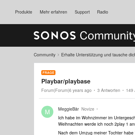
Produkte
Mehr erfahren
Support
Radio
Community
Erhalte Unterstützung und tausche di
FRAGE
Playbar/playbase
Forum|Forum|6 years ago
3 Antworten
149 
MeggieBär
Novize
M
Ich habe im Wohnzimmer im Untergesch
Weihnachten werde ich noch 2play 1 an
Nach dem Umzug meiner Tochter habe i