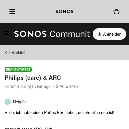
Anmelden
Heimkino
BEANTWORTET
Philips (earc) & ARC
Forum|Forum|1 year ago
2 Antworten
Neigi2k
N
Hallo, ich habe einen Philips Fernseher, der ziemlich neu ist!