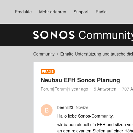
Produkte
Mehr erfahren
Support
Radio
Community
Erhalte Unterstützung und tausche di
FRAGE
Neubau EFH Sonos Planung
Forum|Forum|1 year ago
5 Antworten
707 A
beenii23
Novize
B
Hallo liebe Sonos-Community,
wir bauen aktuell ein EFH und sitzen v
an den relevanten Stellen auf einer Höh