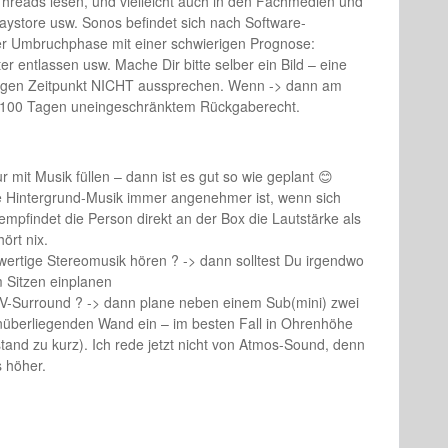
hreads lesen, und vielleicht auch in den Fachmedien und
aystore usw. Sonos befindet sich nach Software-
ner Umbruchphase mit einer schwierigen Prognose:
ter entlassen usw. Mache Dir bitte selber ein Bild – eine
zigen Zeitpunkt NICHT aussprechen. Wenn -> dann am
t 100 Tagen uneingeschränktem Rückgaberecht.
 mit Musik füllen – dann ist es gut so wie geplant 😊
e Hintergrund-Musik immer angenehmer ist, wenn sich
 empfindet die Person direkt an der Box die Lautstärke als
rt nix.
hwertige Stereomusik hören ? -> dann solltest Du irgendwo
 Sitzen einplanen
s TV-Surround ? -> dann plane neben einem Sub(mini) zwei
berliegenden Wand ein – im besten Fall in Ohrenhöhe
tand zu kurz). Ich rede jetzt nicht von Atmos-Sound, denn
 höher.