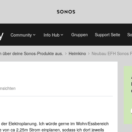
Gruppen
Support Seite
So
Community
Info Hub
ch über deine Sonos-Produkte aus.
Heimkino
Neubau EFH Sonos P
nsichten
or der Elektroplanung. Ich würde gerne im Wohn/Essbereich
e von ca 2,25m Strom einplanen, sodass ich dort jeweils