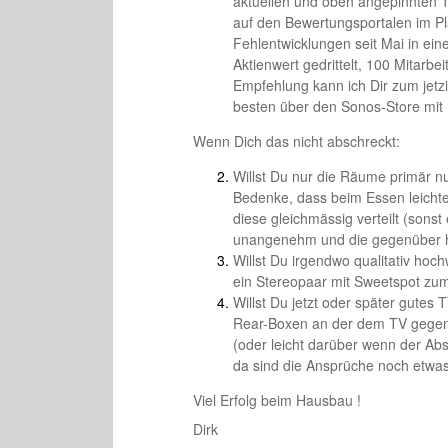
aktuellen und oben angepinnten T
auf den Bewertungsportalen im Pl
Fehlentwicklungen seit Mai in ei
Aktienwert gedrittelt, 100 Mitarbei
Empfehlung kann ich Dir zum jet
besten über den Sonos-Store mi
Wenn Dich das nicht abschreckt:
Willst Du nur die Räume primär nur
Bedenke, dass beim Essen leicht
diese gleichmässig verteilt (sonst
unangenehm und die gegenüber hö
Willst Du irgendwo qualitativ hoc
ein Stereopaar mit Sweetspot zum
Willst Du jetzt oder später gute
Rear-Boxen an der dem TV gegenü
(oder leicht darüber wenn der Abs
da sind die Ansprüche noch etwas
Viel Erfolg beim Hausbau !
Dirk