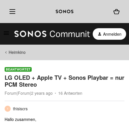
Anmelden
Heimkino
BEANTWORTET
LG OLED + Apple TV + Sonos Playbar = nur
PCM Stereo
Forum|Forum|2 years ago
16 Antworten
thisiscrs
T
Hallo zusammen,