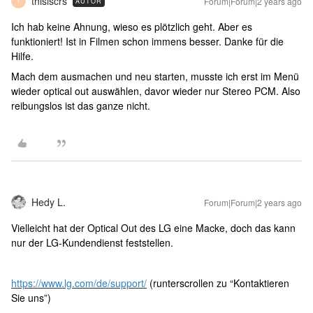
thisiscrs
Forum|Forum|2 years ago
AUTOR
T
Ich hab keine Ahnung, wieso es plötzlich geht. Aber es
funktioniert! Ist in Filmen schon immens besser. Danke für die
Hilfe.
Mach dem ausmachen und neu starten, musste ich erst im Menü
wieder optical out auswählen, davor wieder nur Stereo PCM. Also
reibungslos ist das ganze nicht.
Hedy L.
Forum|Forum|2 years ago
Vielleicht hat der Optical Out des LG eine Macke, doch das kann
nur der LG-Kundendienst feststellen.
https://www.lg.com/de/support/
(runterscrollen zu “Kontaktieren
Sie uns”)