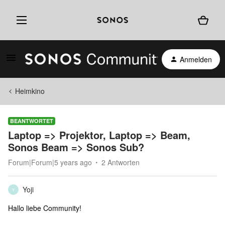
Anmelden
Heimkino
BEANTWORTET
Laptop => Projektor, Laptop => Beam,
Sonos Beam => Sonos Sub?
Forum|Forum|5 years ago
2 Antworten
Yoji
Y
Hallo liebe Community!