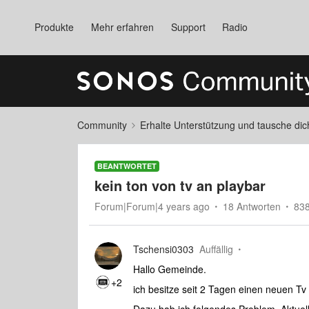
Produkte
Mehr erfahren
Support
Radio
Community
Erhalte Unterstützung und tausche di
BEANTWORTET
kein ton von tv an playbar
Forum|Forum|4 years ago
18 Antworten
838
Tschensi0303
Auffällig
Hallo Gemeinde.
+2
ich besitze seit 2 Tagen einen neuen Tv