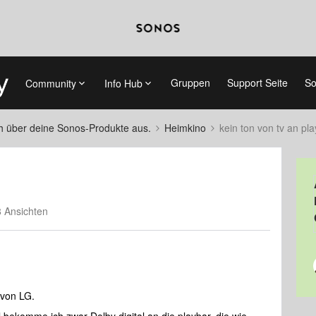
Gruppen
Support Seite
So
Community
Info Hub
ch über deine Sonos-Produkte aus.
Heimkino
kein ton von tv an pl
 Ansichten
 von LG.