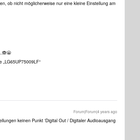
, ob nicht möglicherweise nur eine kleine Einstellung am
..🙈😬
re „LG65UP75009LF“
Forum|Forum|4 years ago
tellungen keinen Punkt ‘Digital Out / Digitaler Audioausgang