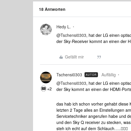
18 Antworten
Hedy L.
@Tschensi0303
, hat der LG einen opti
der Sky-Receiver kommt an einen der H
Gefällt mir
Tschensi0303
Auffällig
AUTOR
@Tschensi0303
, hat der LG einen opti
+2
der Sky kommt an einen der HDMI-Ports
das hab ich schon vorher gehabt diese 
letzten 2 Tage alles an Einstellungen a
Servicetechniker angerufen habe und der
und den Sky Q receiver zu stecken, was 
steh ich echt auf dem Schlauch…..🤷🏼‍♂️