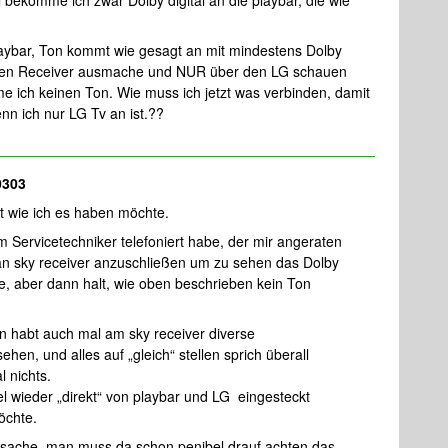
 bekomme ich zwar Dolby digital an die playbar, die wie
laybar, Ton kommt wie gesagt an mit mindestens Dolby
ch den Receiver ausmache und NUR über den LG schauen
 ich keinen Ton. Wie muss ich jetzt was verbinden, damit
n ich nur LG Tv an ist.??
0303
zt wie ich es haben möchte.
m Servicetechniker telefoniert habe, der mir angeraten
 an sky receiver anzuschließen um zu sehen das Dolby
e, aber dann halt, wie oben beschrieben kein Ton
n habt auch mal am sky receiver diverse
en, und alles auf „gleich“ stellen sprich überall
l nichts.
l wieder „direkt“ von playbar und LG eingesteckt
öchte.
ngssache, man muss da schon penibel drauf achten das