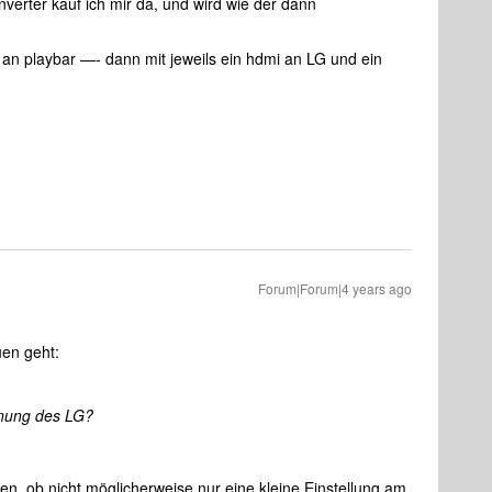
erter kauf ich mir da, und wird wie der dann
an playbar —- dann mit jeweils ein hdmi an LG und ein
Forum|Forum|4 years ago
en geht:
hnung des LG?
, ob nicht möglicherweise nur eine kleine Einstellung am