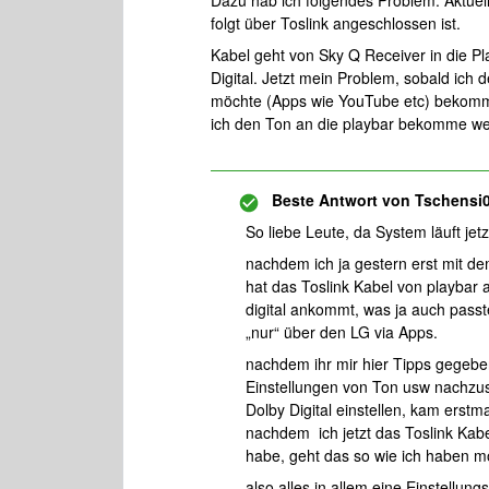
Dazu hab ich folgendes Problem. Aktuell
folgt über Toslink angeschlossen ist.
Kabel geht von Sky Q Receiver in die P
Digital. Jetzt mein Problem, sobald i
möchte (Apps wie YouTube etc) bekomme
ich den Ton an die playbar bekomme wen
Beste Antwort von
Tschensi
So liebe Leute, da System läuft jet
nachdem ich ja gestern erst mit de
hat das Toslink Kabel von playbar
digital ankommt, was ja auch passt
„nur“ über den LG via Apps.
nachdem ihr mir hier Tipps gegebe
Einstellungen von Ton usw nachzuseh
Dolby Digital einstellen, kam erstma
nachdem ich jetzt das Toslink Kabe
habe, geht das so wie ich haben m
also alles in allem eine Einstellu