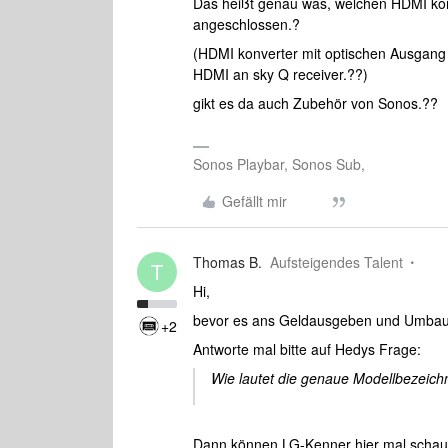
Das heißt genau was, welchen HDMI konv
angeschlossen.?
(HDMI konverter mit optischen Ausgang 
HDMI an sky Q receiver.??)
gikt es da auch Zubehör von Sonos.??
Sonos Playbar, Sonos Sub,
Gefällt mir
Thomas B.
Aufsteigendes Talent
T
Hi,
bevor es ans Geldausgeben und Umbau
+2
Antworte mal bitte auf Hedys Frage:
Wie lautet die genaue Modellbezeic
Dann können LG-Kenner hier mal schauen