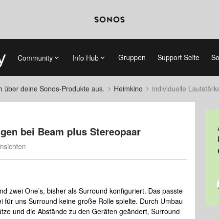
Gruppen
Support Seite
So
Community
Info Hub
ch über deine Sonos-Produkte aus.
Heimkino
individuelle Lautstär
ungen bei Beam plus Stereopaar
nsichten
zwei One’s, bisher als Surround konfiguriert. Das passte
ei für uns Surround keine große Rolle spielte. Durch Umbau
ätze und die Abstände zu den Geräten geändert, Surround