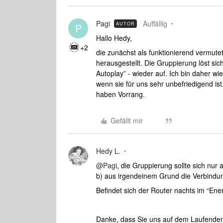
Pagi
Auffällig
AUTOR
P
Hallo Hedy,
+2
die zunächst als funktionierend vermutet
herausgestellt. Die Gruppierung löst sic
Autoplay” - wieder auf. Ich bin daher w
wenn sie für uns sehr unbefriedigend ist.
haben Vorrang.
Gefällt mir
Hedy L.
@Pagi
, die Gruppierung sollte sich nur 
b) aus irgendeinem Grund die Verbindung
Befindet sich der Router nachts im “Ene
Danke, dass Sie uns auf dem Laufenden