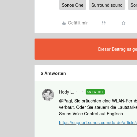
Sonos One
Surround sound
So
Gefällt mir
Dieser Beitrag ist g
5 Antworten
Hedy L.
ANTWORT
@Pagi
, Sie bräuchten eine WLAN-Fernb
verbaut. Oder Sie steuern die Lautstär
Sonos Voice Control auf Englisch.
https://support.sonos.com/de-de/article/