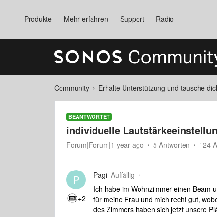
Produkte
Mehr erfahren
Support
Radio
Community
Erhalte Unterstützung und tausche di
BEANTWORTET
individuelle Lautstärkeeinstell
Forum|Forum|1 year ago
5 Antworten
124 A
Pagi
Auffällig
P
Ich habe im Wohnzimmer einen Beam und 
+2
für meine Frau und mich recht gut, wob
des Zimmers haben sich jetzt unsere Pl