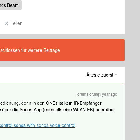
nos Beam
Teilen
eschlossen für weitere Beiträge
Älteste zuerst
Forum|Forum|1 year ago
edienung, denn in den ONEs ist kein IR-Empfänger
ke über die Sonos-App (ebenfalls eine WLAN-FB) oder über
control-sonos-with-sonos-voice-control