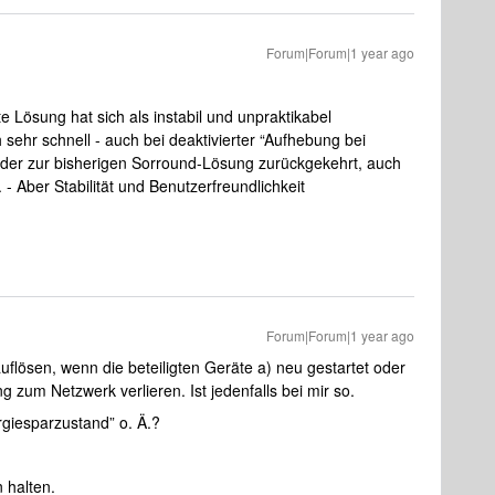
Forum|Forum|1 year ago
e Lösung hat sich als instabil und unpraktikabel
h sehr schnell - auch bei deaktivierter “Aufhebung bei
ieder zur bisherigen Sorround-Lösung zurückgekehrt, auch
 - Aber Stabilität und Benutzerfreundlichkeit
Forum|Forum|1 year ago
auflösen, wenn die beteiligten Geräte a) neu gestartet oder
 zum Netzwerk verlieren. Ist jedenfalls bei mir so.
rgiesparzustand” o. Ä.?
 halten.