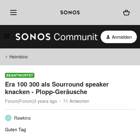
Anmelden
Heimkino
BEANTWORTET
Era 100 300 als Sourround speaker
knacken - Plopp-Geräusche
Forum|Forum|3 years ago
71 Antworten
Rawkins
R
Guten Tag