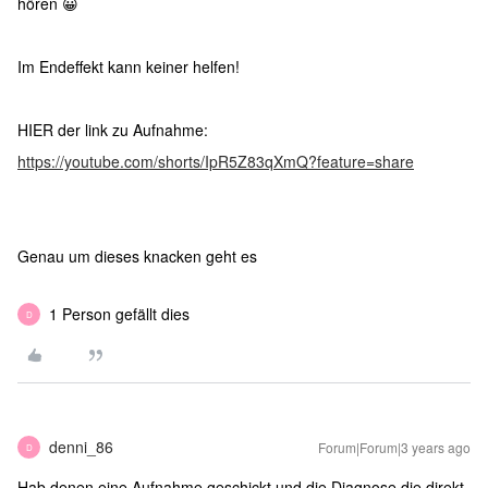
hören 😀
Im Endeffekt kann keiner helfen!
HIER der link zu Aufnahme:
https://youtube.com/shorts/IpR5Z83qXmQ?feature=share
Genau um dieses knacken geht es
1 Person gefällt dies
D
denni_86
Forum|Forum|3 years ago
D
Hab denen eine Aufnahme geschickt und die Diagnose die direkt