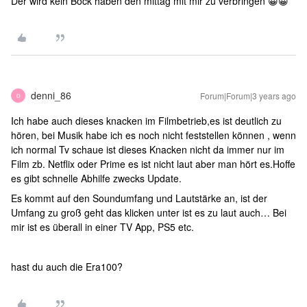
Der wird kein Bock haben den mittag mit mir zu verbringen 😀😀
denni_86
Forum|Forum|3 years ago
D
Ich habe auch dieses knacken im Filmbetrieb,es ist deutlich zu
hören, bei Musik habe ich es noch nicht feststellen können , wenn
ich normal Tv schaue ist dieses Knacken nicht da immer nur im
Film zb. Netflix oder Prime es ist nicht laut aber man hört es.Hoffe
es gibt schnelle Abhilfe zwecks Update.
Es kommt auf den Soundumfang und Lautstärke an, ist der
Umfang zu groß geht das klicken unter ist es zu laut auch… Bei
mir ist es überall in einer TV App, PS5 etc.
hast du auch die Era100?