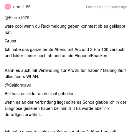
denni_86
Forum|Forum|3 years ago
D
@Pierre1975
wäre cool wenn du Rückmeldung geben könntest ob es geklappt
hat.
Gruss
Ich habe das ganze heute Abend mit Arc und 2 Era 100 versucht
und leider immer noch ab und an ein Ploppen/Knacken.
Kann es auch mit Verbindung zur Arc zu tun haben? Bislang läuft
alles übers WLAN.
@California90
Bei hast es leider auch nicht geholfen.
wenn es an der Verbindung liegt sollte es Sonos glaube ich in der
Diagnose gesehen haben bei mir 🤷🏽‍♂️ Es wurde aber nix
derartiges erwähnt…
Ich hatte davor das gleiche Setup nur eben 2 Play:1 anstatt