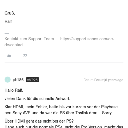
Gruß,
Ralf
Kontakt zum Support Team…. https://support.sonos.com/de-
de/contact
phil86
Forum|Forum|6 years ago
AUTOR
P
Hallo Ralf,
vielen Dank für die schnelle Antwort.
Klar HDMI, mein Fehler, hatte bis vor kurzem vor der Playbase
nen Sony AVR und da war die PS über Toslink dran... Sorry
Über HDMI geht das nicht bei der PS?
Habe auch nur die normale PS4, nicht die Pro Version, macht das