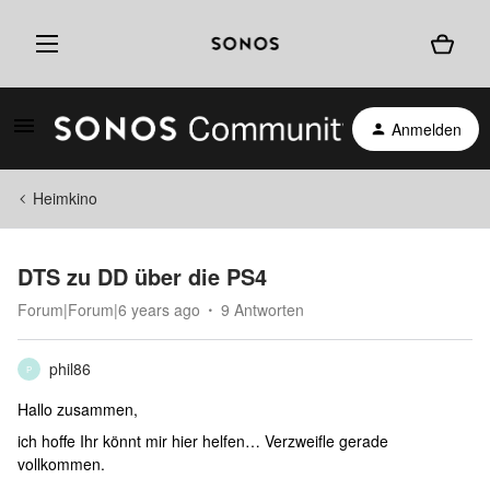
Anmelden
Heimkino
DTS zu DD über die PS4
Forum|Forum|6 years ago
9 Antworten
phil86
P
Hallo zusammen,
ich hoffe Ihr könnt mir hier helfen… Verzweifle gerade
vollkommen.