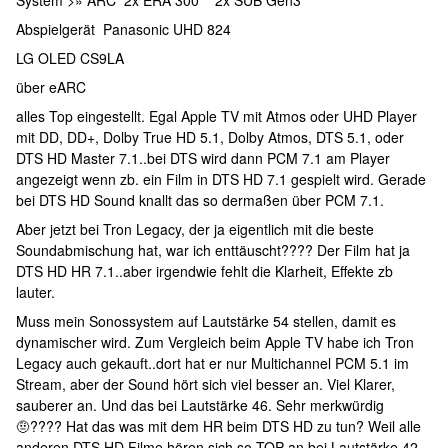
System >» ARC 2x ERA 300 2x SUB Gen3
Abspielgerät Panasonic UHD 824
LG OLED CS9LA
über eARC
alles Top eingestellt. Egal Apple TV mit Atmos oder UHD Player
mit DD, DD+, Dolby True HD 5.1, Dolby Atmos, DTS 5.1, oder
DTS HD Master 7.1..bei DTS wird dann PCM 7.1 am Player
angezeigt wenn zb. ein Film in DTS HD 7.1 gespielt wird. Gerade
bei DTS HD Sound knallt das so dermaßen über PCM 7.1.
Aber jetzt bei Tron Legacy, der ja eigentlich mit die beste
Soundabmischung hat, war ich enttäuscht???? Der Film hat ja
DTS HD HR 7.1..aber irgendwie fehlt die Klarheit, Effekte zb
lauter.
Muss mein Sonossystem auf Lautstärke 54 stellen, damit es
dynamischer wird. Zum Vergleich beim Apple TV habe ich Tron
Legacy auch gekauft..dort hat er nur Multichannel PCM 5.1 im
Stream, aber der Sound hört sich viel besser an. Viel Klarer,
sauberer an. Und das bei Lautstärke 46. Sehr merkwürdig
🤨???? Hat das was mit dem HR beim DTS HD zu tun? Weil alle
anderen DTS HD Filme hören sich so TOP an bei Lautstärke 42..