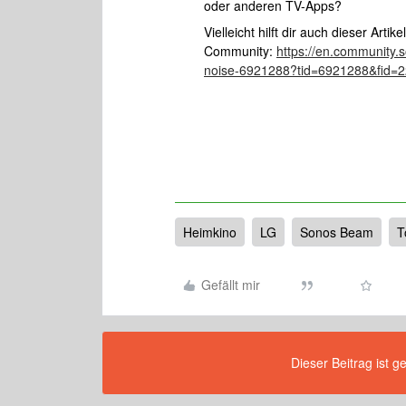
oder anderen TV-Apps?
Vielleicht hilft dir auch dieser Arti
Community:
https://en.community
noise-6921288?tid=6921288&fid=
Heimkino
LG
Sonos Beam
T
Gefällt mir
Dieser Beitrag ist g