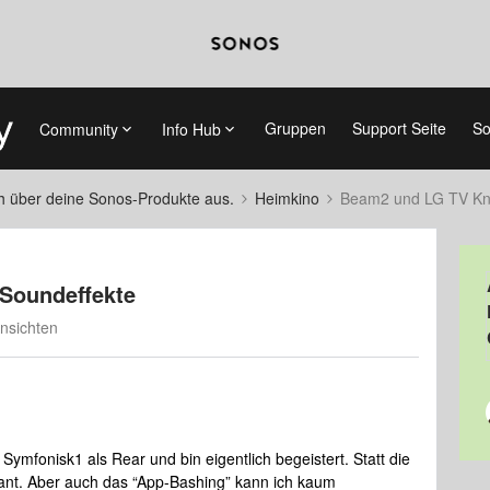
Gruppen
Support Seite
So
Community
Info Hub
ch über deine Sonos-Produkte aus.
Heimkino
Beam2 und LG TV Kni
Soundeffekte
nsichten
mfonisk1 als Rear und bin eigentlich begeistert. Statt die
ant. Aber auch das “App-Bashing” kann ich kaum