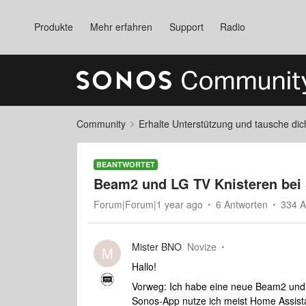
Produkte
Mehr erfahren
Support
Radio
Community
Erhalte Unterstützung und tausche di
BEANTWORTET
Beam2 und LG TV Knisteren bei 
Forum|Forum|1 year ago
6 Antworten
334 A
Mister BNO
Novize
M
Hallo!
Vorweg: Ich habe eine neue Beam2 und Sy
Sonos-App nutze ich meist Home Assist