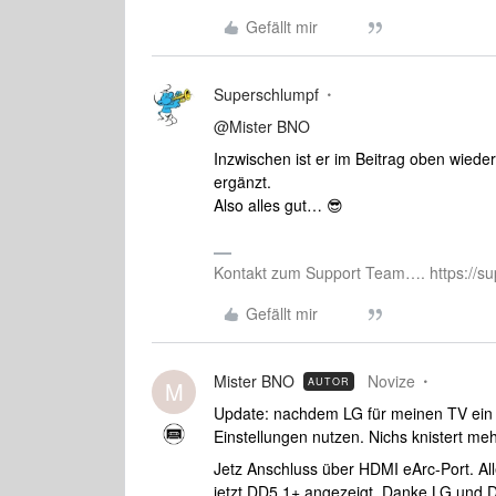
Gefällt mir
Superschlumpf
@Mister BNO
Inzwischen ist er im Beitrag oben wied
ergänzt.
Also alles gut… 😎
Kontakt zum Support Team…. https://su
Gefällt mir
Mister BNO
Novize
AUTOR
M
Update: nachdem LG für meinen TV ein U
Einstellungen nutzen. Nichs knistert mehr
Jetz Anschluss über HDMI eArc-Port. Al
jetzt DD5.1+ angezeigt. Danke LG und 