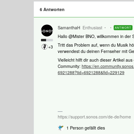
6 Antworten
SamanthaH
Enthusiast
ANTWORT
Hallo @Mister BNO, willkommen in der
Tritt das Problem auf, wenn du Musik h
+3
verwendest du deinen Fernseher mit Ge
Vielleicht hilft dir auch dieser Artikel a
Community:
https://en.community.sono
6921288?tid=6921288&fid=229129
https://support.sonos.com/de-de/home
1 Person gefällt dies