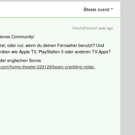
Älteste zuerst
Forum|Forum|1 year ago
 Sonos Community!
örst, oder nur, wenn du deinen Fernseher benutzt? Und
räten wie Apple TV, PlayStation 5 oder anderen TV-Apps?
us der englischen Sonos
s.com/home-theater-229129/beam-crackling-noise-