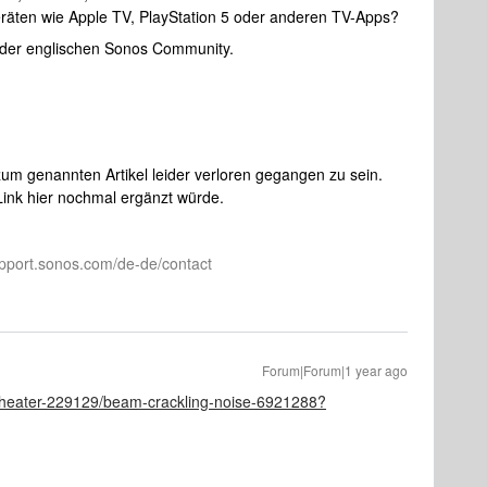
räten wie Apple TV, PlayStation 5 oder anderen TV-Apps?
aus der englischen Sonos Community.
zum genannten Artikel leider verloren gegangen zu sein.
Link hier nochmal ergänzt würde.
pport.sonos.com/de-de/contact
Forum|Forum|1 year ago
theater-229129/beam-crackling-noise-6921288?