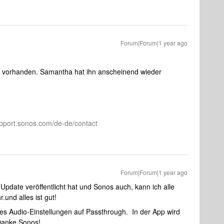
Forum|Forum|1 year ago
er vorhanden. Samantha hat ihn anscheinend wieder
pport.sonos.com/de-de/contact
Forum|Forum|1 year ago
pdate veröffentlicht hat und Sonos auch, kann ich alle
.und alles ist gut!
les Audio-Einstellungen auf Passthrough. In der App wird
Danke Sonos!