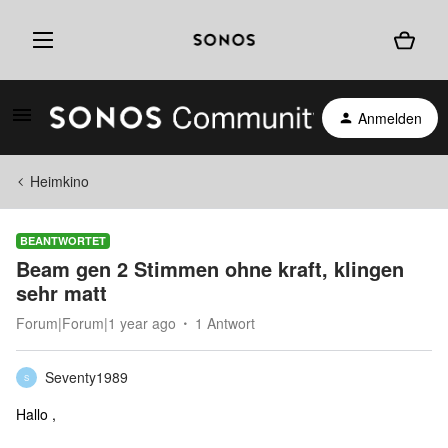
Anmelden
Heimkino
BEANTWORTET
Beam gen 2 Stimmen ohne kraft, klingen
sehr matt
Forum|Forum|1 year ago
1 Antwort
Seventy1989
S
Hallo ,