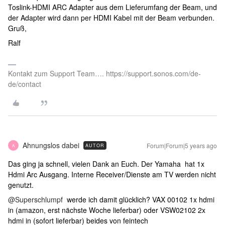
Toslink-HDMI ARC Adapter aus dem Lieferumfang der Beam, und
der Adapter wird dann per HDMI Kabel mit der Beam verbunden.
Gruß,
Ralf
Kontakt zum Support Team…. https://support.sonos.com/de-
de/contact
Ahnungslos dabei
Forum|Forum|5 years ago
AUTOR
A
Das ging ja schnell, vielen Dank an Euch. Der Yamaha hat 1x
Hdmi Arc Ausgang. Interne Receiver/Dienste am TV werden nicht
genutzt.
@Superschlumpf
werde ich damit glücklich? VAX 00102 1x hdmi
in (amazon, erst nächste Woche lieferbar) oder VSW02102 2x
hdmi in (sofort lieferbar) beides von feintech