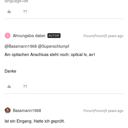
language=de
Ahnungslos dabei
Forum|Forum|5 years ago
AUTOR
A
@Bassmann1968
@Superschlumpf
Am optischen Anschluss steht noch: optical tv, av1
Danke
Bassmann1968
Forum|Forum|5 years ago
Ist ein Eingang. Hatte ich geprüft.