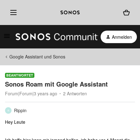
Anmelden
Google Assistant und Sonos
BEANTWORTET
Sonos Roam mit Google Assistant
Forum|Forum|3 years ago
2 Antworten
Rippin
R
Hey Leute