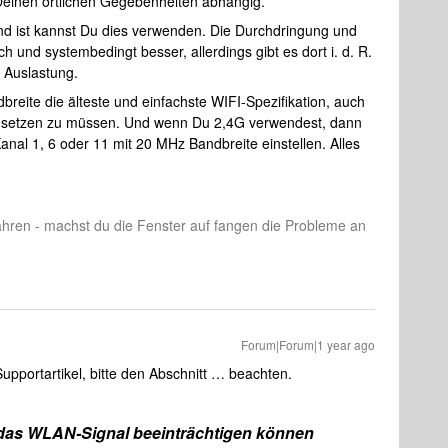
 Deinen örtlichen Gegebenheiten abhängig.
nd ist kannst Du dies verwenden. Die Durchdringung und
h und systembedingt besser, allerdings gibt es dort i. d. R.
 Auslastung.
breite die älteste und einfachste WIFI-Spezifikation, auch
 7 setzen zu müssen. Und wenn Du 2,4G verwendest, dann
Kanal 1, 6 oder 11 mit 20 MHz Bandbreite einstellen. Alles
ahren - machst du die Fenster auf fangen die Probleme an
Forum|Forum|1 year ago
Supportartikel, bitte den Abschnitt … beachten.
 das WLAN-Signal beeinträchtigen können