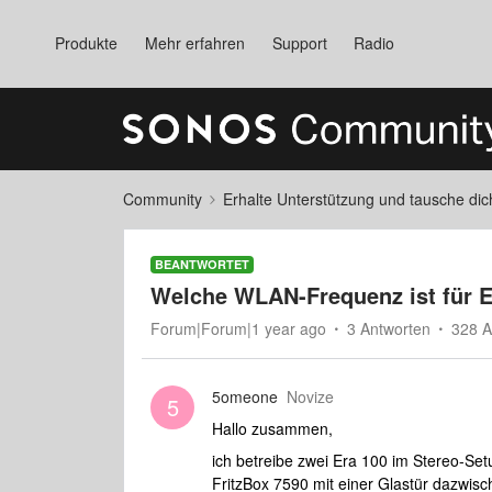
Produkte
Mehr erfahren
Support
Radio
Community
Erhalte Unterstützung und tausche di
BEANTWORTET
Welche WLAN-Frequenz ist für E
Forum|Forum|1 year ago
3 Antworten
328 A
5omeone
Novize
5
Hallo zusammen,
ich betreibe zwei Era 100 im Stereo-Se
FritzBox 7590 mit einer Glastür dazwisc