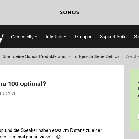
Gruppen
Support Seite
So
Community
Info Hub
ch über deine Sonos-Produkte aus.
Fortgeschrittene Setups
Welche
ra 100 optimal?
nsichten
tup und die Speaker haben etwa 7m Distanz zu einer
hen - um mal genau zu sein. 😉