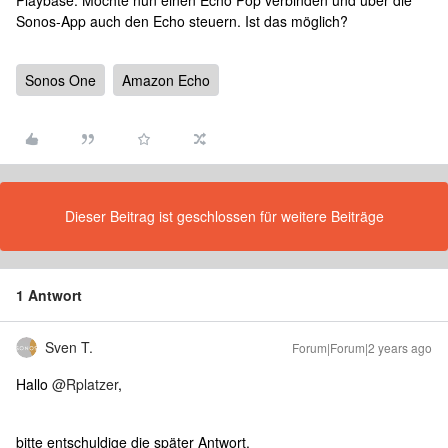
Playbase. Möchte nun einen Echo Pop verbinden und über die
Sonos-App auch den Echo steuern. Ist das möglich?
Sonos One
Amazon Echo
Dieser Beitrag ist geschlossen für weitere Beiträge
1 Antwort
Sven T.
Forum|Forum|2 years ago
Hallo
@Rplatzer
,
bitte entschuldige die später Antwort.