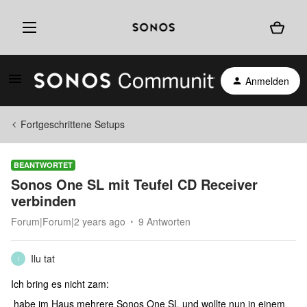
Anmelden
Fortgeschrittene Setups
BEANTWORTET
Sonos One SL mit Teufel CD Receiver
verbinden
Forum|Forum|2 years ago
9 Antworten
Ilu tat
I
Ich bring es nicht zam:
habe im Haus mehrere Sonos One SL und wollte nun in einem