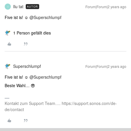
Ilu tat
Forum|Forum|2 years ago
AUTOR
I
Five ist is! ☺️
@Superschlumpf
1 Person gefällt dies
Superschlumpf
Forum|Forum|2 years ago
Five ist is! ☺️
@Superschlumpf
Beste Wahl… 😎
Kontakt zum Support Team…. https://support.sonos.com/de-
de/contact