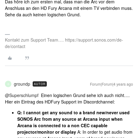
Das höre ich zum ersten mal, dass man die Arc vor dem
Anschluss an den HD Fury Arcana mit einem TV verbinden muss.
Sehe da auch keinen logischen Grund.
Kontakt zum Support Team…. https://support.sonos.com/de-
de/contact
groundp
Forum|Forum|4 years ago
AUTOR
G
@Superschlumpf
Einen logischen Grund sehe ich auch nicht….
Hier ein Eintrag des HDFury Support im Discordchannel:
Q: I cannot get any sound to a brand new/never used
SONOS Arc from any source at Arcana input when
Arcana is connected to a non CEC capable
projector/monitor or display
A: In order to get audio from