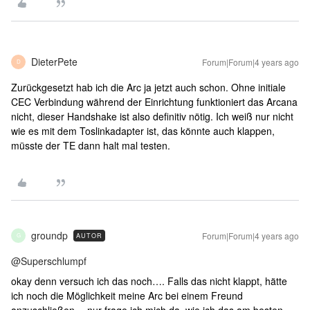
DieterPete
Forum|Forum|4 years ago
D
Zurückgesetzt hab ich die Arc ja jetzt auch schon. Ohne initiale
CEC Verbindung während der Einrichtung funktioniert das Arcana
nicht, dieser Handshake ist also definitiv nötig. Ich weiß nur nicht
wie es mit dem Toslinkadapter ist, das könnte auch klappen,
müsste der TE dann halt mal testen.
groundp
Forum|Forum|4 years ago
AUTOR
G
@Superschlumpf
okay denn versuch ich das noch…. Falls das nicht klappt, hätte
ich noch die Möglichkeit meine Arc bei einem Freund
anzuschließen… nur frage ich mich da, wie ich das am besten