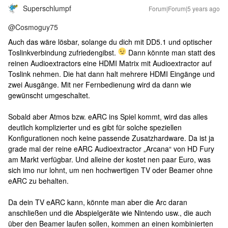
Superschlumpf
Forum|Forum|5 years ago
@Cosmoguy75
Auch das wäre lösbar, solange du dich mit DD5.1 und optischer
Toslinkverbindung zufriedengibst.
Dann könnte man statt des
reinen Audioextractors eine HDMI Matrix mit Audioextractor auf
Toslink nehmen. Die hat dann halt mehrere HDMI Eingänge und
zwei Ausgänge. Mit ner Fernbedienung wird da dann wie
gewünscht umgeschaltet.
Sobald aber Atmos bzw. eARC ins Spiel kommt, wird das alles
deutlich komplizierter und es gibt für solche speziellen
Konfigurationen noch keine passende Zusatzhardware. Da ist ja
grade mal der reine eARC Audioextractor „Arcana“ von HD Fury
am Markt verfügbar. Und alleine der kostet nen paar Euro, was
sich imo nur lohnt, um nen hochwertigen TV oder Beamer ohne
eARC zu behalten.
Da dein TV eARC kann, könnte man aber die Arc daran
anschließen und die Abspielgeräte wie Nintendo usw., die auch
über den Beamer laufen sollen, kommen an einen kombinierten