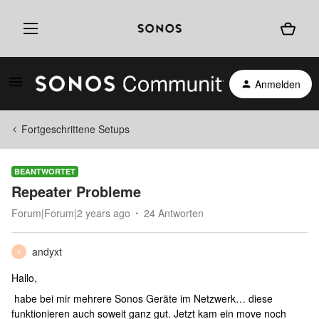
Anmelden
Fortgeschrittene Setups
BEANTWORTET
Repeater Probleme
Forum|Forum|2 years ago
24 Antworten
andyxt
A
Hallo,
habe bei mir mehrere Sonos Geräte im Netzwerk… diese
funktionieren auch soweit ganz gut. Jetzt kam ein move noch