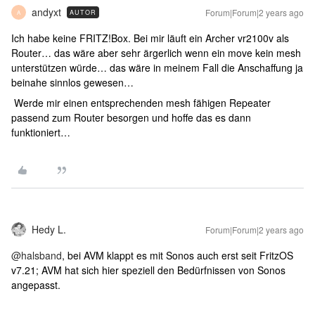
andyxt
Forum|Forum|2 years ago
AUTOR
A
Ich habe keine FRITZ!Box. Bei mir läuft ein Archer vr2100v als
Router… das wäre aber sehr ärgerlich wenn ein move kein mesh
unterstützen würde… das wäre in meinem Fall die Anschaffung ja
beinahe sinnlos gewesen…
Werde mir einen entsprechenden mesh fähigen Repeater
passend zum Router besorgen und hoffe das es dann
funktioniert…
Hedy L.
Forum|Forum|2 years ago
@halsband
, bei AVM klappt es mit Sonos auch erst seit FritzOS
v7.21; AVM hat sich hier speziell den Bedürfnissen von Sonos
angepasst.