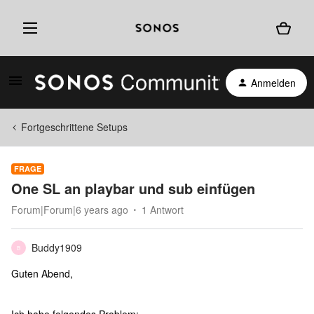
Anmelden
Fortgeschrittene Setups
FRAGE
One SL an playbar und sub einfügen
Forum|Forum|6 years ago
1 Antwort
Buddy1909
B
Guten Abend,