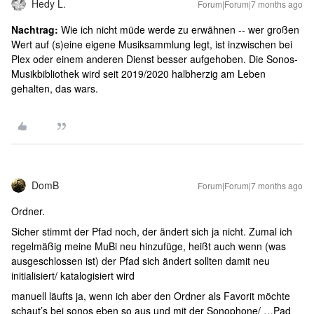
Hedy L.
Forum|Forum|7 months ago
Nachtrag:
Wie ich nicht müde werde zu erwähnen -- wer großen
Wert auf (s)eine eigene Musiksammlung legt, ist inzwischen bei
Plex oder einem anderen Dienst besser aufgehoben. Die Sonos-
Musikbibliothek wird seit 2019/2020 halbherzig am Leben
gehalten, das wars.
DomB
Forum|Forum|7 months ago
Ordner.
Sicher stimmt der Pfad noch, der ändert sich ja nicht. Zumal ich
regelmäßig meine MuBi neu hinzufüge, heißt auch wenn (was
ausgeschlossen ist) der Pfad sich ändert sollten damit neu
initialisiert/ katalogisiert wird
manuell läufts ja, wenn ich aber den Ordner als Favorit möchte
schaut’s bei sonos eben so aus und mit der Sonophone/ …Pad