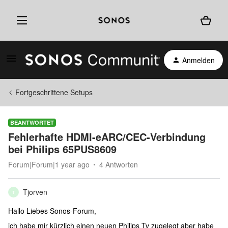
Anmelden
Fortgeschrittene Setups
BEANTWORTET
Fehlerhafte HDMI-eARC/CEC-Verbindung
bei Philips 65PUS8609
Forum|Forum|1 year ago
4 Antworten
Tjorven
T
Hallo Liebes Sonos-Forum,
ich habe mir kürzlich einen neuen Philips Tv zugelegt aber habe