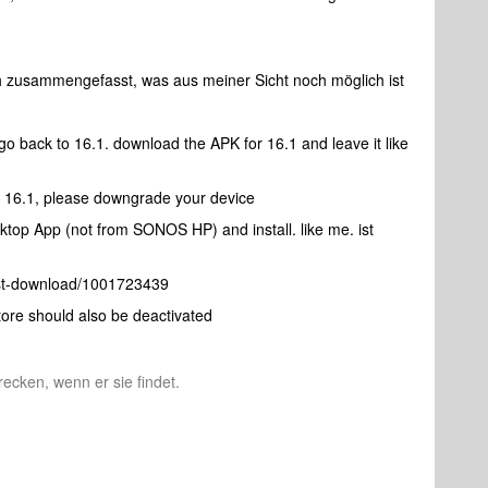
ch zusammengefasst, was aus meiner Sicht noch möglich ist
o back to 16.1. download the APK for 16.1 and leave it like
n 16.1, please downgrade your device
op App (not from SONOS HP) and install. like me. ist
st-download/1001723439
ore should also be deactivated
recken, wenn er sie findet.