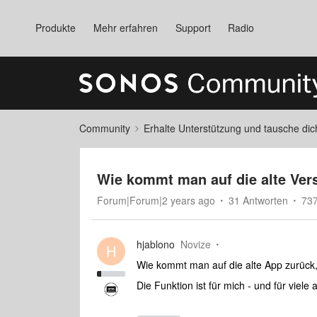
Produkte
Mehr erfahren
Support
Radio
Community
Erhalte Unterstützung und tausche di
Wie kommt man auf die alte Ver
Forum|Forum|2 years ago
31 Antworten
737
hjablono
Novize
H
Wie kommt man auf die alte App zurück
Die Funktion ist für mich - und für viele 