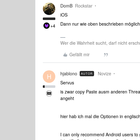
DomB
Rockstar
iOS
Dann nur wie oben beschrieben möglic
+4
Wer die Wahrheit sucht, darf nicht ersch
Gefällt mir
hjablono
Novize
AUTOR
H
Servus
is zwar copy Paste ausm anderen Thread
angeht
hier hab ich mal die Optionen in englis
I can only recommend Android users to g