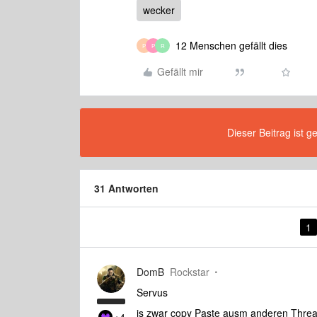
wecker
12 Menschen gefällt dies
P
P
R
Gefällt mir
Dieser Beitrag ist g
31 Antworten
1
DomB
Rockstar
Servus
is zwar copy Paste ausm anderen Thread