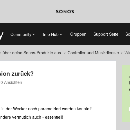
Gruppen
Support Seite
So
Community
Info Hub
ch über deine Sonos-Produkte aus.
Controller und Musikdienste
Wi
sion zurück?
0 Ansichten
, in der Wecker noch parametriert werden konnte?
andere vermutlich auch - essentiell!