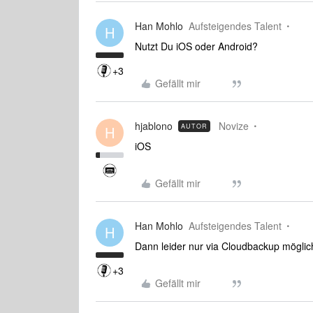
Han Mohlo
Aufsteigendes Talent
H
Nutzt Du iOS oder Android?
+3
Gefällt mir
hjablono
Novize
AUTOR
H
iOS
Gefällt mir
Han Mohlo
Aufsteigendes Talent
H
Dann leider nur via Cloudbackup möglic
+3
Gefällt mir