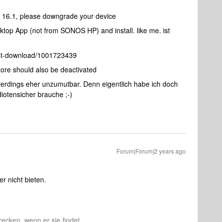
n 16.1, please downgrade your device
op App (not from SONOS HP) and install. like me. ist
st-download/1001723439
ore should also be deactivated
allerdings eher unzumutbar. Denn eigentlich habe ich doch
diotensicher brauche ;-)
Forum|Forum|2 years ago
r nicht bieten.
recken, wenn er sie findet.