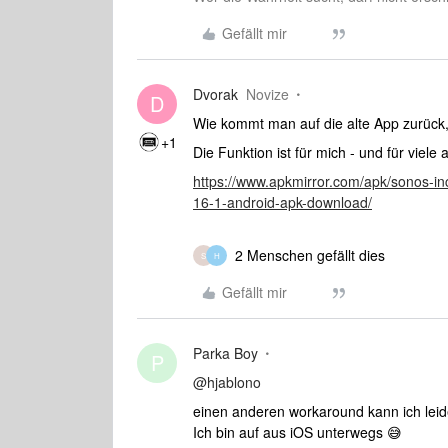
Gefällt mir
Dvorak
Novize
D
Wie kommt man auf die alte App zurück
+1
Die Funktion ist für mich - und für viele 
https://www.apkmirror.com/apk/sonos-in
16-1-android-apk-download/
2 Menschen gefällt dies
S
H
Gefällt mir
Parka Boy
P
@hjablono
einen anderen workaround kann ich leide
Ich bin auf aus iOS unterwegs 😅