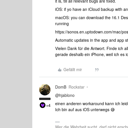
it is, till all relevant bugs are fixed.
iOS: if yo have an iCloud backup with a
macOS: you can download the 16.1 Deskt
running
https://sonos.en.uptodown.com/mac/po
Automatic updates in the app and app st
Vielen Dank für die Antwort. Finde ich 
gerade deshalb ein iPhone, weil ich es i
Gefällt mir
DomB
Rockstar
@hjablono
einen anderen workaround kann ich leide
+4
Ich bin auf aus iOS unterwegs 😅
Wer die Wahrheit sucht, darf nicht ersch