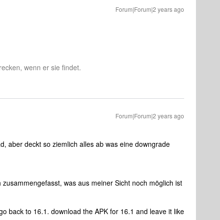
Forum|Forum|2 years ago
h
recken, wenn er sie findet.
Forum|Forum|2 years ago
, aber deckt so ziemlich alles ab was eine downgrade
ch zusammengefasst, was aus meiner Sicht noch möglich ist
o back to 16.1. download the APK for 16.1 and leave it like