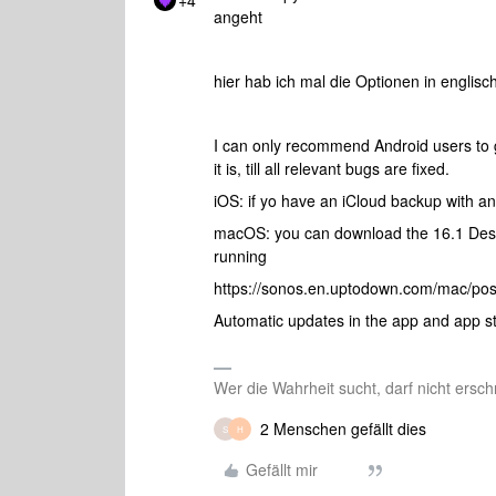
+4
angeht
hier hab ich mal die Optionen in englis
I can only recommend Android users to g
it is, till all relevant bugs are fixed.
iOS: if yo have an iCloud backup with a
macOS: you can download the 16.1 Deskt
running
https://sonos.en.uptodown.com/mac/po
Automatic updates in the app and app st
Wer die Wahrheit sucht, darf nicht ersch
2 Menschen gefällt dies
S
H
Gefällt mir