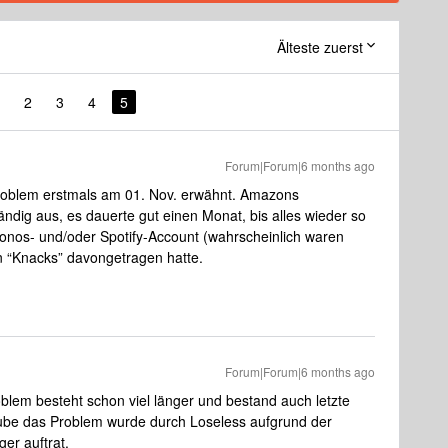
Älteste zuerst
2
3
4
5
Forum|Forum|6 months ago
 Problem erstmals am 01. Nov. erwähnt. Amazons
ändig aus, es dauerte gut einen Monat, bis alles wieder so
 Sonos- und/oder Spotify-Account (wahrscheinlich waren
n “Knacks” davongetragen hatte.
Forum|Forum|6 months ago
blem besteht schon viel länger und bestand auch letzte
aube das Problem wurde durch Loseless aufgrund der
er auftrat.