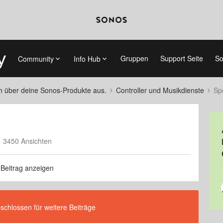
Gruppen
Support Seite
So
Community
Info Hub
ch über deine Sonos-Produkte aus.
Controller und Musikdienste
Sp
3450 Ansichten
 Beitrag anzeigen
eschlossen für weitere Beiträge