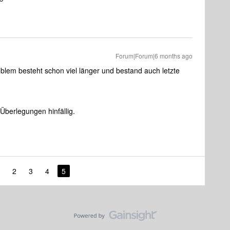
Forum|Forum|6 months ago
blem besteht schon viel länger und bestand auch letzte
berlegungen hinfällig.
2
3
4
5