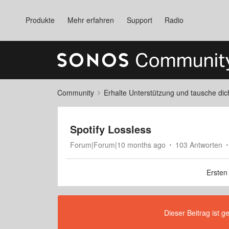
Produkte
Mehr erfahren
Support
Radio
Community
Erhalte Unterstützung und tausche di
Spotify Lossless
Forum|Forum|10 months ago
103 Antworten
Ersten
Dieser Beitrag ist g