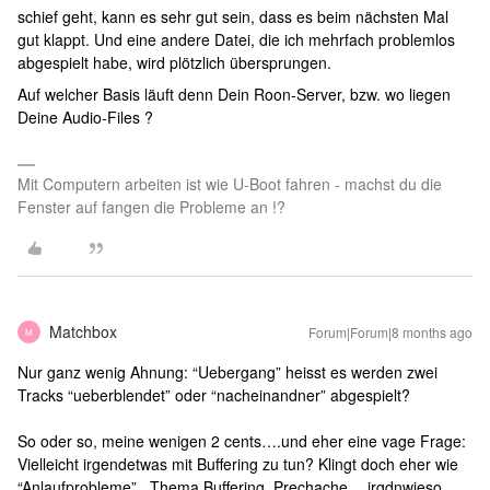
schief geht, kann es sehr gut sein, dass es beim nächsten Mal
gut klappt. Und eine andere Datei, die ich mehrfach problemlos
abgespielt habe, wird plötzlich übersprungen.
Auf welcher Basis läuft denn Dein Roon-Server, bzw. wo liegen
Deine Audio-Files ?
Mit Computern arbeiten ist wie U-Boot fahren - machst du die
Fenster auf fangen die Probleme an !?
Matchbox
Forum|Forum|8 months ago
M
Nur ganz wenig Ahnung: “Uebergang” heisst es werden zwei
Tracks “ueberblendet” oder “nacheinandner” abgespielt?
So oder so, meine wenigen 2 cents….und eher eine vage Frage:
Vielleicht irgendetwas mit Buffering zu tun? Klingt doch eher wie
“Anlaufprobleme”...Thema Buffering, Prechache….irgdnwieso…