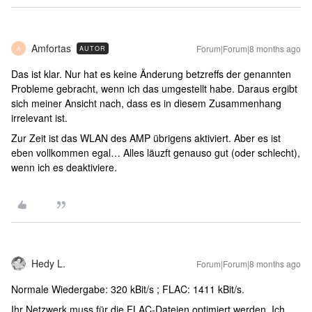
Amfortas
Forum|Forum|8 months ago
AUTOR
A
Das ist klar. Nur hat es keine Änderung betzreffs der genannten
Probleme gebracht, wenn ich das umgestellt habe. Daraus ergibt
sich meiner Ansicht nach, dass es in diesem Zusammenhang
irrelevant ist.
Zur Zeit ist das WLAN des AMP übrigens aktiviert. Aber es ist
eben vollkommen egal… Alles läuzft genauso gut (oder schlecht),
wenn ich es deaktiviere.
Hedy L.
Forum|Forum|8 months ago
Normale Wiedergabe: 320 kBit/s ; FLAC: 1411 kBit/s.
Ihr Netzwerk muss für die FLAC-Dateien optimiert werden. Ich