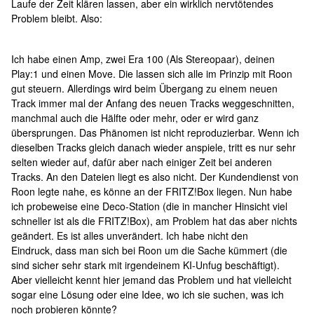
Laufe der Zeit klären lassen, aber ein wirklich nervtötendes
Problem bleibt. Also:
Ich habe einen Amp, zwei Era 100 (Als Stereopaar), deinen
Play:1 und einen Move. Die lassen sich alle im Prinzip mit Roon
gut steuern. Allerdings wird beim Übergang zu einem neuen
Track immer mal der Anfang des neuen Tracks weggeschnitten,
manchmal auch die Hälfte oder mehr, oder er wird ganz
übersprungen. Das Phänomen ist nicht reproduzierbar. Wenn ich
dieselben Tracks gleich danach wieder anspiele, tritt es nur sehr
selten wieder auf, dafür aber nach einiger Zeit bei anderen
Tracks. An den Dateien liegt es also nicht. Der Kundendienst von
Roon legte nahe, es könne an der FRITZ!Box liegen. Nun habe
ich probeweise eine Deco-Station (die in mancher Hinsicht viel
schneller ist als die FRITZ!Box), am Problem hat das aber nichts
geändert. Es ist alles unverändert. Ich habe nicht den
Eindruck, dass man sich bei Roon um die Sache kümmert (die
sind sicher sehr stark mit irgendeinem KI-Unfug beschäftigt).
Aber vielleicht kennt hier jemand das Problem und hat vielleicht
sogar eine Lösung oder eine Idee, wo ich sie suchen, was ich
noch probieren könnte?