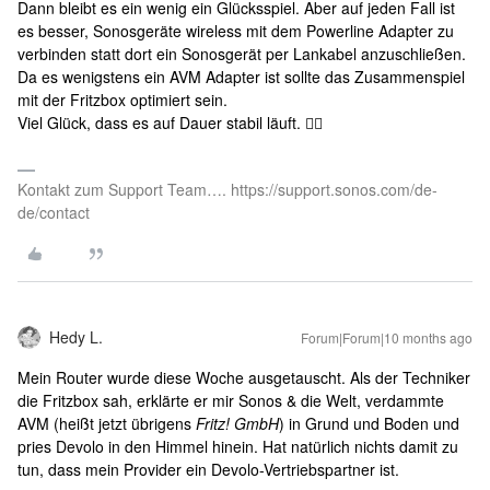
Dann bleibt es ein wenig ein Glücksspiel. Aber auf jeden Fall ist
es besser, Sonosgeräte wireless mit dem Powerline Adapter zu
verbinden statt dort ein Sonosgerät per Lankabel anzuschließen.
Da es wenigstens ein AVM Adapter ist sollte das Zusammenspiel
mit der Fritzbox optimiert sein.
Viel Glück, dass es auf Dauer stabil läuft. 👍🏻
Kontakt zum Support Team…. https://support.sonos.com/de-
de/contact
Hedy L.
Forum|Forum|10 months ago
Mein Router wurde diese Woche ausgetauscht. Als der Techniker
die Fritzbox sah, erklärte er mir Sonos & die Welt, verdammte
AVM (heißt jetzt übrigens
Fritz! GmbH
) in Grund und Boden und
pries Devolo in den Himmel hinein. Hat natürlich nichts damit zu
tun, dass mein Provider ein Devolo-Vertriebspartner ist.