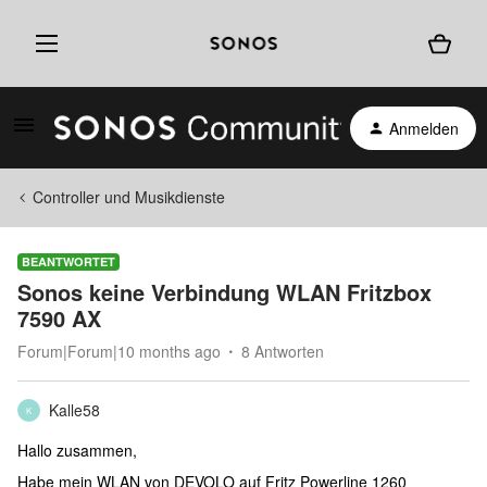
Anmelden
Controller und Musikdienste
BEANTWORTET
Sonos keine Verbindung WLAN Fritzbox
7590 AX
Forum|Forum|10 months ago
8 Antworten
Kalle58
K
Hallo zusammen,
Habe mein WLAN von DEVOLO auf Fritz Powerline 1260