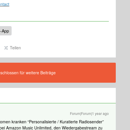
ntact
-App
Teilen
eschlossen für weitere Beiträge
Forum|Forum|1 year ago
omen kranken “Personalisierte / Kuratierte Radiosender”
e bei Amazon Music Unlimited, den Wiedergabestream zu