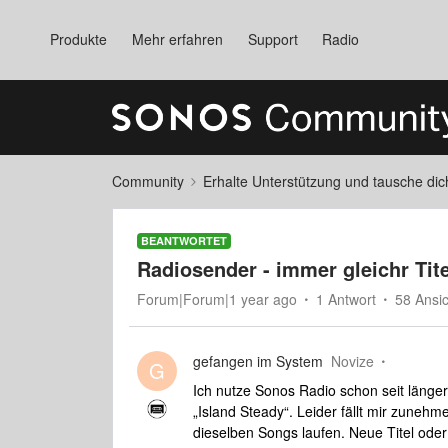
Produkte
Mehr erfahren
Support
Radio
Community
Erhalte Unterstützung und tausche di
BEANTWORTET
Radiosender - immer gleichr Tite
Forum|Forum|1 year ago
1 Antwort
58 Ansi
gefangen im System
Novize
G
Ich nutze Sonos Radio schon seit länge
„Island Steady“. Leider fällt mir zunehm
dieselben Songs laufen. Neue Titel oder