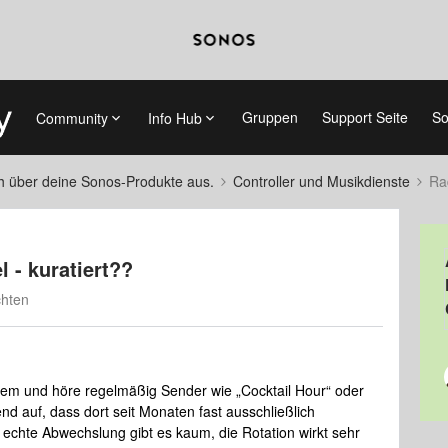
Gruppen
Support Seite
So
Community
Info Hub
ch über deine Sonos-Produkte aus.
Controller und Musikdienste
Rad
l - kuratiert??
chten
rem und höre regelmäßig Sender wie „Cocktail Hour“ oder
end auf, dass dort seit Monaten fast ausschließlich
 echte Abwechslung gibt es kaum, die Rotation wirkt sehr