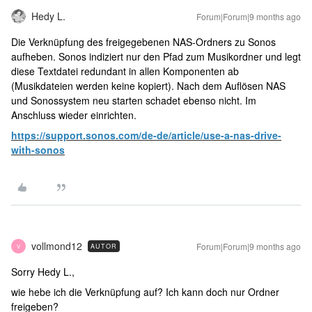
Hedy L.
Forum|Forum|9 months ago
Die Verknüpfung des freigegebenen NAS-Ordners zu Sonos
aufheben. Sonos indiziert nur den Pfad zum Musikordner und legt
diese Textdatei redundant in allen Komponenten ab
(Musikdateien werden keine kopiert). Nach dem Auflösen NAS
und Sonossystem neu starten schadet ebenso nicht. Im
Anschluss wieder einrichten.
https://support.sonos.com/de-de/article/use-a-nas-drive-
with-sonos
vollmond12
Forum|Forum|9 months ago
AUTOR
V
Sorry Hedy L.,
wie hebe ich die Verknüpfung auf? Ich kann doch nur Ordner
freigeben?