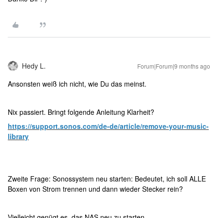
Hedy L.
Forum|Forum|9 months ago
Ansonsten weiß ich nicht, wie Du das meinst.
Nix passiert. Bringt folgende Anleitung Klarheit?
https://support.sonos.com/de-de/article/remove-your-music-
library
Zweite Frage: Sonossystem neu starten: Bedeutet, ich soll ALLE
Boxen von Strom trennen und dann wieder Stecker rein?
Vielleicht genügt es, das NAS neu zu starten.