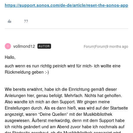
https://support.sonos.com/de-de/article/reset-the-sonos-app
vollmond12
Forum|Forum|9 months ago
AUTOR
V
Hallo,
auch wenn es nun richtig peinich wird für mich- ich wollte eine
Rückmeldung geben :-)
Wie bereits erwähnt, habe ich die Einrichtung gemäß dieser
Anleiungen hier, genau befolgt. Mehrfach. Nichts hat geholfen.
Also wandte ich mich an den Support. Wir gingen meine
Einstellungen durch. Als es dann hieß, was wird auf der Startseite
angezeigt, waren “Deine Quellen” mit der Musikbibliothek
ausgewiesen. Äußerst merkwürdig, denn mit dem Support habe
ich nichts geändert und am Abend zuvor habe ich nochmals auf
der Startseite geschaut, ob die Musikbibliothek angezeigt wird,