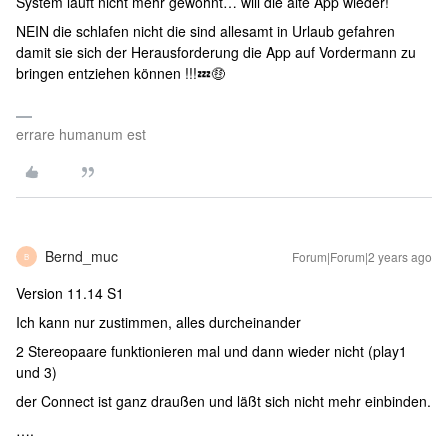
System läuft nicht mehr gewohnt… will die alte App wieder!
NEIN die schlafen nicht die sind allesamt in Urlaub gefahren
damit sie sich der Herausforderung die App auf Vordermann zu
bringen entziehen können !!!💤🤑
errare humanum est
Bernd_muc
Forum|Forum|2 years ago
B
Version 11.14 S1
Ich kann nur zustimmen, alles durcheinander
2 Stereopaare funktionieren mal und dann wieder nicht (play1
und 3)
der Connect ist ganz draußen und läßt sich nicht mehr einbinden.
….