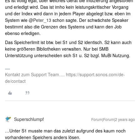
Es ist völlig egal, über welches Gerät die Indizierung angestoßen
und erledigt wird. Das ist imho kein leistungskritischer Vorgang
und der Index wird dann in jedem Player abgelegt bzw. eben im
System wie
@Peter_13
schon sagte. Der schwächste Speaker
bestimmt also die Grenzen des Systems und kann den Job
ebenso erledigen.
Das Speicherlimit ist btw. bei S1 und S2 identisch. S2 kann auch
keine größeren Bibliotheken verwalten. Nur bei SMB
Unterstützung unterscheiden sich S1 u. S2 bzgl. MuBi Nutzung.
Kontakt zum Support Team…. https://support.sonos.com/de-
de/contact
Superschlumpf
Forum|Forum|2 years ago
…Unter S1 musste man das zuletzt aufgrund des kaum noch
vorhandenen Speichers anders lösen.