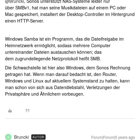
@Bruncki
, Sonos unterstützt NAS-Systeme leider nur
über SMBv1, hat man seine Musikdateien auf einem PC oder
Mac gespeichert, installiert der Desktop-Controller im Hintergrund
einen HTTP-Server.
Windows Samba ist ein Programm, das die Dateifreigabe im
Heimnetzwerk ermöglicht, sodass mehrere Computer
untereinander Dateien austauschen können; das
dem zugrundeliegende Netzprotokoll heißt SMB.
Die Schwachstelle ist hier also Windows, dem Sonos Rechnung
getragen hat. Wenn man darauf bedacht ist, den Router,
Windows und Linux auf aktuellem Systemstand zu halten, kann
man schon von sich aus Datendiebstahl, Verletzungen der
Privatsphäre und Ähnlichem vorbeugen.
Bruncki
Forum|Forum|5 years ago
AUTOR
B