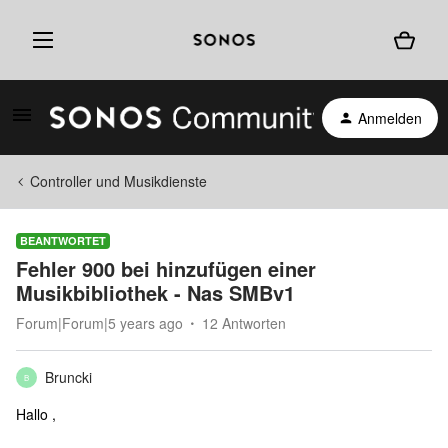
Anmelden
Controller und Musikdienste
BEANTWORTET
Fehler 900 bei hinzufügen einer
Musikbibliothek - Nas SMBv1
Forum|Forum|5 years ago
12 Antworten
Bruncki
B
Hallo ,