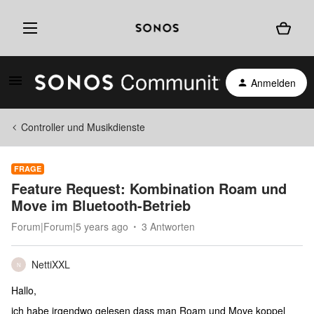
Anmelden
Controller und Musikdienste
FRAGE
Feature Request: Kombination Roam und
Move im Bluetooth-Betrieb
Forum|Forum|5 years ago
3 Antworten
NettiXXL
N
Hallo,
ich habe irgendwo gelesen dass man Roam und Move koppel