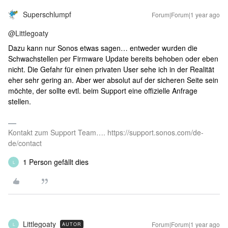
Superschlumpf
Forum|Forum|1 year ago
@Littlegoaty
Dazu kann nur Sonos etwas sagen… entweder wurden die
Schwachstellen per Firmware Update bereits behoben oder eben
nicht. Die Gefahr für einen privaten User sehe ich in der Realität
eher sehr gering an. Aber wer absolut auf der sicheren Seite sein
möchte, der sollte evtl. beim Support eine offizielle Anfrage
stellen.
Kontakt zum Support Team…. https://support.sonos.com/de-
de/contact
1 Person gefällt dies
L
Littlegoaty
Forum|Forum|1 year ago
AUTOR
L