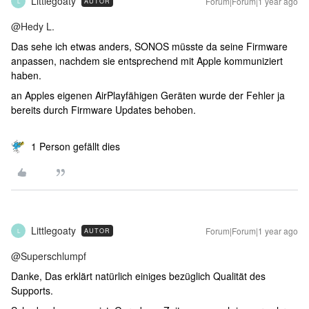
Littlegoaty
Forum|Forum|1 year ago
AUTOR
L
@Hedy L.
Das sehe ich etwas anders, SONOS müsste da seine Firmware
anpassen, nachdem sie entsprechend mit Apple kommuniziert
haben.
an Apples eigenen AirPlayfähigen Geräten wurde der Fehler ja
bereits durch Firmware Updates behoben.
1 Person gefällt dies
Littlegoaty
Forum|Forum|1 year ago
AUTOR
L
@Superschlumpf
Danke, Das erklärt natürlich einiges bezüglich Qualität des
Supports.