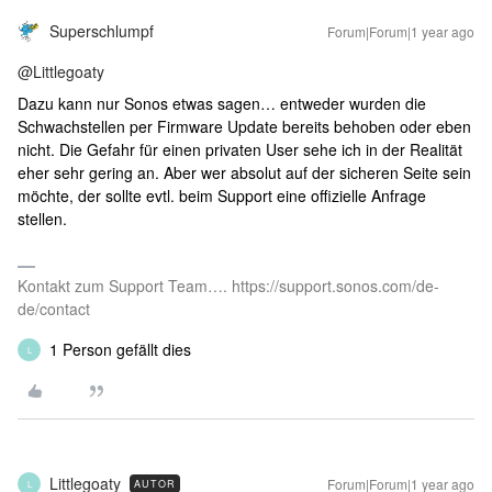
Superschlumpf
Forum|Forum|1 year ago
@Littlegoaty
Dazu kann nur Sonos etwas sagen… entweder wurden die
Schwachstellen per Firmware Update bereits behoben oder eben
nicht. Die Gefahr für einen privaten User sehe ich in der Realität
eher sehr gering an. Aber wer absolut auf der sicheren Seite sein
möchte, der sollte evtl. beim Support eine offizielle Anfrage
stellen.
Kontakt zum Support Team…. https://support.sonos.com/de-
de/contact
1 Person gefällt dies
L
Littlegoaty
Forum|Forum|1 year ago
AUTOR
L