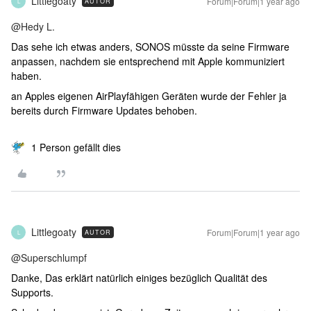
Littlegoaty
Forum|Forum|1 year ago
AUTOR
L
@Hedy L.
Das sehe ich etwas anders, SONOS müsste da seine Firmware
anpassen, nachdem sie entsprechend mit Apple kommuniziert
haben.
an Apples eigenen AirPlayfähigen Geräten wurde der Fehler ja
bereits durch Firmware Updates behoben.
1 Person gefällt dies
Littlegoaty
Forum|Forum|1 year ago
AUTOR
L
@Superschlumpf
Danke, Das erklärt natürlich einiges bezüglich Qualität des
Supports.