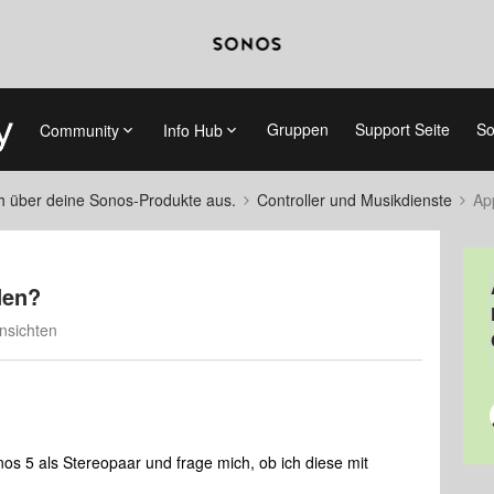
Gruppen
Support Seite
So
Community
Info Hub
ch über deine Sonos-Produkte aus.
Controller und Musikdienste
Ap
den?
nsichten
nos 5 als Stereopaar und frage mich, ob ich diese mit