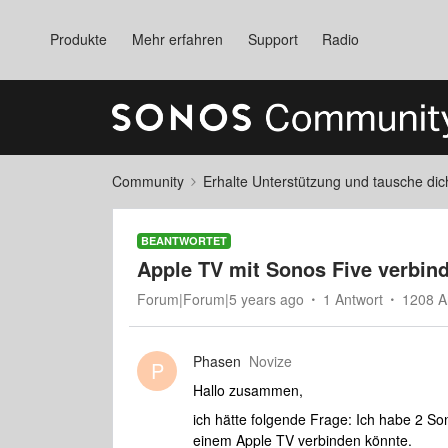
Produkte
Mehr erfahren
Support
Radio
Community
Erhalte Unterstützung und tausche di
BEANTWORTET
Apple TV mit Sonos Five verbin
Forum|Forum|5 years ago
1 Antwort
1208 A
Phasen
Novize
P
Hallo zusammen,
ich hätte folgende Frage: Ich habe 2 So
einem Apple TV verbinden könnte.