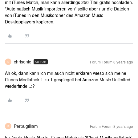
mit iTunes Match, man kann allerdings 250 Titel gratis hochladen.
"Automatisch Musik importieren von" sollte aber nur die Dateien
von iTunes in den Musikordner des Amazon Music-
Desktopplayers kopieren.
chrisonic
Forum|Forum|8 years ago
AUTOR
C
Ah ok, dann kann ich mir auch nicht erklären wieso sich meine
iTunes Mediathek 1 zu 1 gespiegelt bei Amazon Music Unlimited
wiederfinde...:?
Perpugilliam
Forum|Forum|8 years ago
P
Im Apple Music-Abo ist iTunes Match als 'iCloud-Musikmediathek'