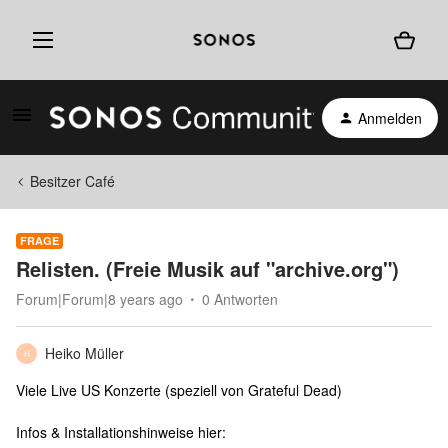
Anmelden
Besitzer Café
FRAGE
Relisten. (Freie Musik auf "archive.org")
Forum|Forum|8 years ago
0 Antworten
Heiko Müller
H
Viele Live US Konzerte (speziell von Grateful Dead)
Infos & Installationshinweise hier: