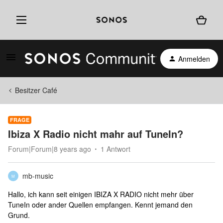
Anmelden
Besitzer Café
FRAGE
Ibiza X Radio nicht mahr auf TuneIn?
Forum|Forum|8 years ago
1 Antwort
mb-music
M
Hallo, ich kann seit einigen IBIZA X RADIO nicht mehr über
TuneIn oder ander Quellen empfangen. Kennt jemand den
Grund.