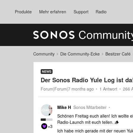
Produkte
Mehr erfahren
Support
Radio
Community
Die Community-Ecke
Besitzer Café
NEWS
Der Sonos Radio Yule Log ist da
Forum|Forum|7 months ago
1 Antwort
266 
Mike H
Sonos Mitarbeiter
Schönen Freitag euch allen! Ich wollte 
Radio-Launch mit euch teilen. 🪵
+3
Ich habe mich gerade mit der neuen Yul