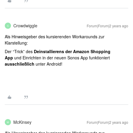
Crowdwiggle
Forum|Forum|2 years ago
C
Als Hinweisgeber des kursierenden Workarounds zur
Klarstellung:
Der “Trick” des
Deinstallierens der Amazon Shopping
App
und Einrichten in der neuen Sonos App
funktioniert
ausschließlich
unter Android!
McKinsey
Forum|Forum|2 years ago
M