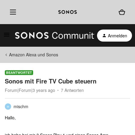
Anmelden
Amazon Alexa und Sonos
BEANTWORTET
Sonos mit Fire TV Cube steuern
Forum|Forum|3 years ago
7 Antworten
mischm
M
Hallo,