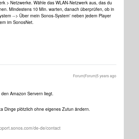
werk > Netzwerke. Wähle das WLAN-Netzwerk aus, das du
rnen. Mindestens 10 Min. warten, danach überprüfen, ob in
 System --> Über mein Sonos-System' neben jedem Player
stem im SonosNet.
Forum|Forum|5 years ago
n den Amazon Servern liegt.
exa Dinge plötzlich ohne eigenes Zutun ändern.
pport.sonos.com/de-de/contact