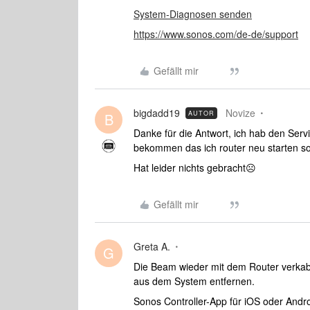
System-Diagnosen senden
https://www.sonos.com/de-de/support
Gefällt mir
bigdadd19
Novize
AUTOR
B
Danke für die Antwort, ich hab den Ser
bekommen das ich router neu starten sol
Hat leider nichts gebracht☹️
Gefällt mir
Greta A.
G
Die Beam wieder mit dem Router verkab
aus dem System entfernen.
Sonos Controller-App für iOS oder Andr