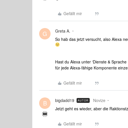
Gefällt mir
Greta A.
G
So hab das jetzt versucht, also Alexa ne
Hast du Alexa unter ‘Dienste & Sprach
für jede Alexa-fähige Komponente einz
Gefällt mir
bigdadd19
Novize
AUTOR
B
Jetzt geht es wieder, aber die Raktionst
Gefällt mir