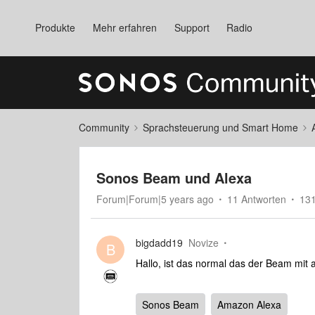
Produkte
Mehr erfahren
Support
Radio
Community
Sprachsteuerung und Smart Home
Sonos Beam und Alexa
Forum|Forum|5 years ago
11 Antworten
131
bigdadd19
Novize
B
Hallo, ist das normal das der Beam mit
Sonos Beam
Amazon Alexa